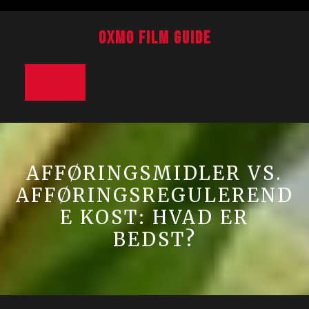
Skip
to
Oxmo Film Guide
content
Open
Button
AFFØRINGSMIDLER VS.
AFFØRINGSREGULEREND
E KOST: HVAD ER
BEDST?