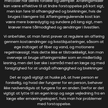
metoder har deres fordele og ulemper. Afføringsmidler
kan være effektive til at lindre forstoppelse på kort sigt,
men kan føre til afhængighed og bivirkninger, hvis de
bruges i længere tid. Afføringsregulerende kost kan
være mere bæredygtig og sundere på lang sigt, men
kræver mere tålmodighed og ændringer i livsstilen.
Vi anbefaler, at man først prøver at regulere sin afføring
gennem kostændringer og livsstilsjusteringer, såsom at
øge indtaget af fiber og vand, og motionere
regelmæssigt. Hvis dette ikke er tilstrækkeligt, kan man
overveje at bruge afføringsmidler som en midlertidig
løsning, men det bør ske i samråd med en læge og med
forsigtighed for at undgå afhængighed og bivirkninger.
Det er også vigtigt at huske på, at hver person er
forskellig, og hvad der fungerer for en person, behøver
ikke nødvendigvis at fungere for en anden. Derfor er det
vigtigt at lytte til sin egen krop og søge vejledning fra en
læge eller ernæringsekspert, hvis man har problemer
med forstoppelse.