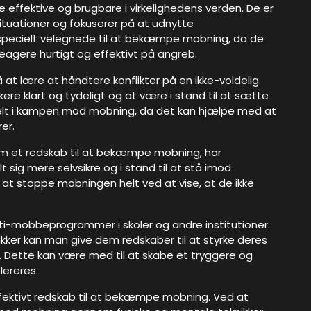
e effektive og brugbare i virkelighedens verden. De er
situationer og fokuserer på at udnytte
pecielt velegnede til at bekæmpe mobning, da de
agere hurtigt og effektivt på angreb.
 at lære at håndtere konflikter på en ikke-voldelig
e klart og tydeligt og at være i stand til at sætte
tielt i kampen mod mobning, da det kan hjælpe med at
er.
om et redskab til at bekæmpe mobning, har
t sig mere selvsikre og i stand til at stå imod
 at stoppe mobningen helt ved at vise, at de ikke
ti-mobbeprogrammer i skoler og andre institutioner.
ikker kan man give dem redskaber til at styrke deres
Dette kan være med til at skabe et tryggere og
lereres.
ffektivt redskab til at bekæmpe mobning. Ved at