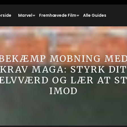
orside
Marvel
Fremhævede Film
Alle Guides
BEKÆMP MOBNING ME
KRAV MAGA: STYRK DIT
ELVVÆRD OG LÆR AT S
IMOD