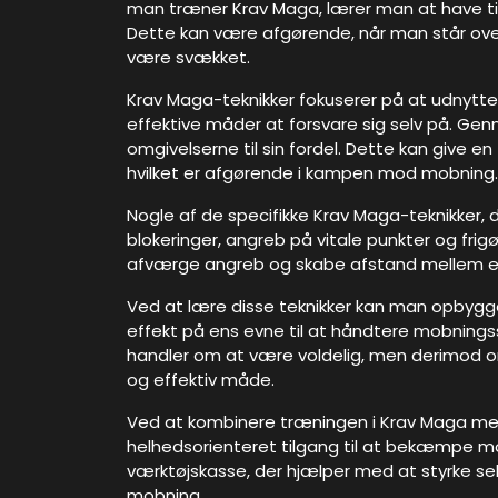
man træner Krav Maga, lærer man at have tillid
Dette kan være afgørende, når man står over
være svækket.
Krav Maga-teknikker fokuserer på at udnytt
effektive måder at forsvare sig selv på. Ge
omgivelserne til sin fordel. Dette kan give 
hvilket er afgørende i kampen mod mobning.
Nogle af de specifikke Krav Maga-teknikker, d
blokeringer, angreb på vitale punkter og frigø
afværge angreb og skabe afstand mellem 
Ved at lære disse teknikker kan man opbygge s
effekt på ens evne til at håndtere mobningssi
handler om at være voldelig, men derimod om 
og effektiv måde.
Ved at kombinere træningen i Krav Maga 
helhedsorienteret tilgang til at bekæmpe mo
værktøjskasse, der hjælper med at styrke sel
mobning.