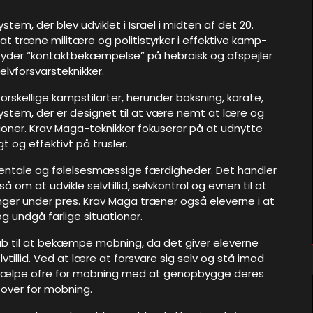
em, der blev udviklet i Israel i midten af det 20.
 at træne militære og politistyrker i effektive kamp-
etyder “kontaktbekæmpelse” på hebraisk og afspejler
elvforsvarsteknikker.
rskellige kampstilarter, herunder boksning, karate,
t system, der er designet til at være nemt at lære og
ioner. Krav Maga-teknikker fokuserer på at udnytte
og effektivt på trusler.
mentale og følelsesmæssige færdigheder. Det handler
 om at udvikle selvtillid, selvkontrol og evnen til at
nger under pres. Krav Maga træner også eleverne i at
undgå farlige situationer.
b til at bekæmpe mobning, da det giver eleverne
vtillid. Ved at lære at forsvare sig selv og stå imod
 hjælpe ofre for mobning med at genopbygge deres
over for mobning.