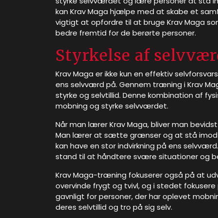
styrke selvværdet og lære personer at stå 
kan Krav Maga hjælpe med at skabe et samfu
vigtigt at opfordre til at bruge Krav Maga
bedre fremtid for de berørte personer.
Styrkelse af selvv
Krav Maga er ikke kun en effektiv selvforsva
ens selvværd på. Gennem træning i Krav Maga
styrke og selvtillid. Denne kombination af 
mobning og styrke selvværdet.
Når man lærer Krav Maga, bliver man bevidst 
Man lærer at sætte grænser og at stå imod m
kan have en stor indvirkning på ens selvværd
stand til at håndtere svære situationer og be
Krav Maga-træning fokuserer også på at udvi
overvinde frygt og tvivl, og i stedet fokuser
gavnligt for personer, der har oplevet mo
deres selvtillid og tro på sig selv.