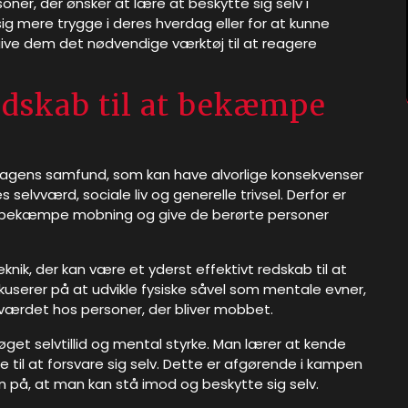
ner, der ønsker at lære at beskytte sig selv i
ig mere trygge i deres hverdag eller for at kunne
give dem det nødvendige værktøj til at reagere
edskab til at bekæmpe
dagens samfund, som kan have alvorlige konsekvenser
 selvværd, sociale liv og generelle trivsel. Derfor er
l at bekæmpe mobning og give de berørte personer
nik, der kan være et yderst effektivt redskab til at
erer på at udvikle fysiske såvel som mentale evner,
værdet hos personer, der bliver mobbet.
t selvtillid og mental styrke. Man lærer at kende
 til at forsvare sig selv. Dette er afgørende i kampen
n på, at man kan stå imod og beskytte sig selv.