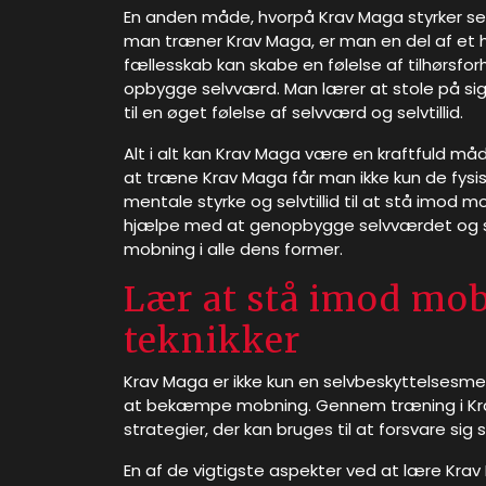
En anden måde, hvorpå Krav Maga styrker s
man træner Krav Maga, er man en del af et h
fællesskab kan skabe en følelse af tilhørsf
opbygge selvværd. Man lærer at stole på sig
til en øget følelse af selvværd og selvtillid.
Alt i alt kan Krav Maga være en kraftfuld 
at træne Krav Maga får man ikke kun de fysis
mentale styrke og selvtillid til at stå imod m
hjælpe med at genopbygge selvværdet og s
mobning i alle dens former.
Lær at stå imod mo
teknikker
Krav Maga er ikke kun en selvbeskyttelsesme
at bekæmpe mobning. Gennem træning i Krav
strategier, der kan bruges til at forsvare si
En af de vigtigste aspekter ved at lære Krav 