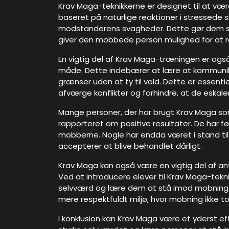
Krav Maga-teknikkerne er designet til at vær
baseret på naturlige reaktioner i stressede 
modstanderens svagheder. Dette gør dem s
giver den mobbede person mulighed for at re
En vigtig del af Krav Maga-træningen er også
måde. Dette indebærer at lære at kommuniker
grænser uden at ty til vold. Dette er essen
afværge konflikter og forhindre, at de eskaler
Mange personer, der har brugt Krav Maga s
rapporteret om positive resultater. De har føl
mobberne. Nogle har endda været i stand til
accepterer at blive behandlet dårligt.
Krav Maga kan også være en vigtig del af an
Ved at introducere elever til Krav Maga-tekn
selvværd og lære dem at stå imod mobning. 
mere respektfuldt miljø, hvor mobning ikke to
I konklusion kan Krav Maga være et yderst e