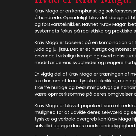
Krav Maga er en kampkunst og selvforsvarssyst
århundrede. Oprindeligt blev det designet til
og forsvarsteknikker. Navnet “Krav Maga” b
systemets fokus på realistiske og praktiske s
Krav Maga er baseret på en kombination af fo
judo og ju-jitsu. Det er et hurtigt og intens
anvende i virkelige kamp- og overfaldssituat
modstanderens svagheder og reagere hurtigt 
En vigtig del af Krav Maga er træningen af 
ikke kun om at lære fysiske teknikker, men også
træffe hurtige og beslutningsdygtige handli
være opmærksomme på deres omgivelser og 
Krav Maga er blevet populært som et redska
mulighed for at udvikle deres selvværd og sel
fysiske og verbale overgreb kan Krav Maga
selvtillid og øge deres modstandsdygtighed 