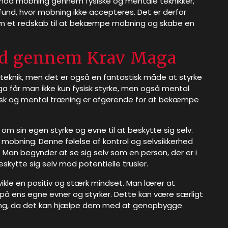
imod mobning gennem fysiske og mentale teknikker,
nd, hvor mobning ikke accepteres. Det er derfor
 som et redskab til at bekæmpe mobning og skabe en
ærd gennem Krav Maga
rsteknik, men det er også en fantastisk måde at styrke
 får man ikke kun fysisk styrke, men også mental
fysisk og mental træning er afgørende for at bekæmpe
om sin egen styrke og evne til at beskytte sig selv.
obning. Denne følelse af kontrol og selvsikkerhed
. Man begynder at se sig selv som en person, der er i
skytte sig selv mod potentielle trusler.
kle en positiv og stærk mindset. Man lærer at
e på ens egne evner og styrker. Dette kan være særligt
bning, da det kan hjælpe dem med at genopbygge