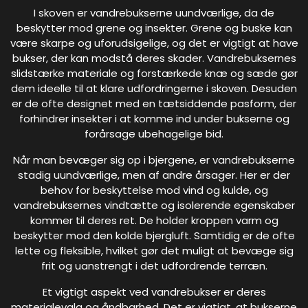
I skoven er vandrebukserne uundværlige, da de
beskytter mod grene og insekter. Grene og buske kan
være skarpe og uforudsigelige, og det er vigtigt at have
bukser, der kan modstå deres skader. Vandrebuksernes
slidstærke materiale og forstærkede knæ og sæde gør
dem ideelle til at klare udfordringerne i skoven. Desuden
er de ofte designet med en tætsiddende pasform, der
forhindrer insekter i at komme ind under bukserne og
forårsage ubehagelige bid.
Når man bevæger sig op i bjergene, er vandrebukserne
stadig uundværlige, men af andre årsager. Her er der
behov for beskyttelse mod vind og kulde, og
vandrebuksernes vindtætte og isolerende egenskaber
kommer til deres ret. De holder kroppen varm og
beskytter mod den kolde bjergluft. Samtidig er de ofte
lette og fleksible, hvilket gør det muligt at bevæge sig
frit og uanstrengt i det udfordrende terræn.
Et vigtigt aspekt ved vandrebukser er deres
materialevalg og åndbarhed. Det er vigtigt, at bukserne