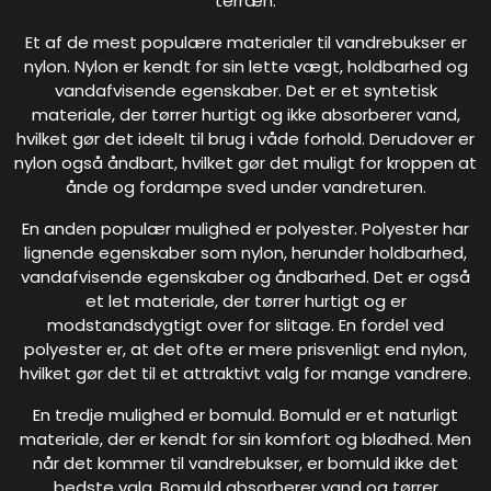
terræn.
Et af de mest populære materialer til vandrebukser er
nylon. Nylon er kendt for sin lette vægt, holdbarhed og
vandafvisende egenskaber. Det er et syntetisk
materiale, der tørrer hurtigt og ikke absorberer vand,
hvilket gør det ideelt til brug i våde forhold. Derudover er
nylon også åndbart, hvilket gør det muligt for kroppen at
ånde og fordampe sved under vandreturen.
En anden populær mulighed er polyester. Polyester har
lignende egenskaber som nylon, herunder holdbarhed,
vandafvisende egenskaber og åndbarhed. Det er også
et let materiale, der tørrer hurtigt og er
modstandsdygtigt over for slitage. En fordel ved
polyester er, at det ofte er mere prisvenligt end nylon,
hvilket gør det til et attraktivt valg for mange vandrere.
En tredje mulighed er bomuld. Bomuld er et naturligt
materiale, der er kendt for sin komfort og blødhed. Men
når det kommer til vandrebukser, er bomuld ikke det
bedste valg. Bomuld absorberer vand og tørrer