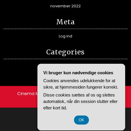
november 2022
Meta
Log ind
Categories
Alle guides
Vi bruger kun nødvendige cookies
Fremhævede film
Cookies anvendes udelukkende for at
sikre, at hjemmesiden fungerer korrekt.
Cinema Movie Director WordPress Theme
By
Disse cookies sættes af os og slettes
Themespride
automatisk, når din session slutter eller
efter kort tid.
CVR-Nummer 37 40 77 39
OK