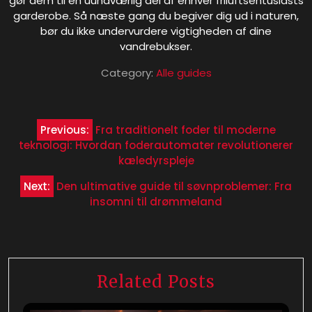
gør dem til en uundværlig del af enhver friluftsentusiasts
garderobe. Så næste gang du begiver dig ud i naturen,
bør du ikke undervurdere vigtigheden af dine
vandrebukser.
Category:
Alle guides
Indlægsnavigation
Previous:
Fra traditionelt foder til moderne
teknologi: Hvordan foderautomater revolutionerer
kæledyrspleje
Next:
Den ultimative guide til søvnproblemer: Fra
insomni til drømmeland
Related Posts