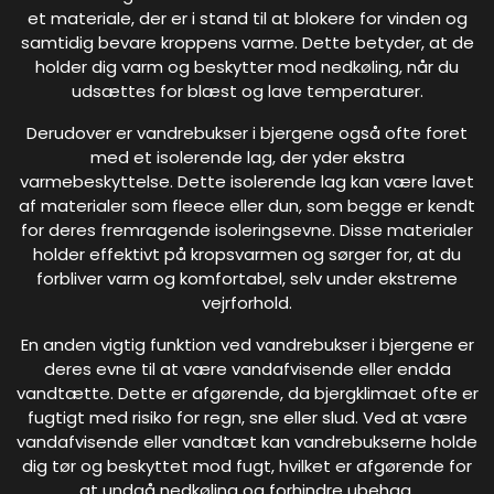
et materiale, der er i stand til at blokere for vinden og
samtidig bevare kroppens varme. Dette betyder, at de
holder dig varm og beskytter mod nedkøling, når du
udsættes for blæst og lave temperaturer.
Derudover er vandrebukser i bjergene også ofte foret
med et isolerende lag, der yder ekstra
varmebeskyttelse. Dette isolerende lag kan være lavet
af materialer som fleece eller dun, som begge er kendt
for deres fremragende isoleringsevne. Disse materialer
holder effektivt på kropsvarmen og sørger for, at du
forbliver varm og komfortabel, selv under ekstreme
vejrforhold.
En anden vigtig funktion ved vandrebukser i bjergene er
deres evne til at være vandafvisende eller endda
vandtætte. Dette er afgørende, da bjergklimaet ofte er
fugtigt med risiko for regn, sne eller slud. Ved at være
vandafvisende eller vandtæt kan vandrebukserne holde
dig tør og beskyttet mod fugt, hvilket er afgørende for
at undgå nedkøling og forhindre ubehag.