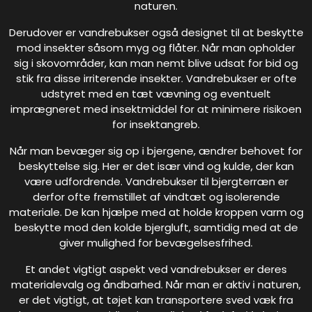
naturen.
Derudover er vandrebukser også designet til at beskytte
mod insekter såsom myg og flåter. Når man opholder
sig i skovområder, kan man nemt blive udsat for bid og
stik fra disse irriterende insekter. Vandrebukser er ofte
udstyret med en tæt vævning og eventuelt
imprægneret med insektmiddel for at minimere risikoen
for insektangreb.
Når man bevæger sig op i bjergene, ændrer behovet for
beskyttelse sig. Her er det især vind og kulde, der kan
være udfordrende. Vandrebukser til bjergterræn er
derfor ofte fremstillet af vindtæt og isolerende
materiale. De kan hjælpe med at holde kroppen varm og
beskytte mod den kolde bjergluft, samtidig med at de
giver mulighed for bevægelsesfrihed.
Et andet vigtigt aspekt ved vandrebukser er deres
materialevalg og åndbarhed. Når man er aktiv i naturen,
er det vigtigt, at tøjet kan transportere sved væk fra