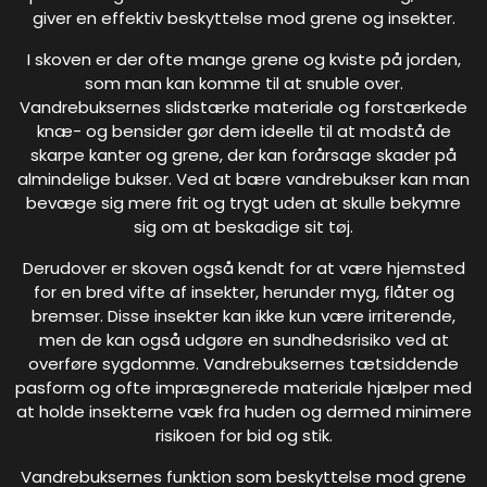
giver en effektiv beskyttelse mod grene og insekter.
I skoven er der ofte mange grene og kviste på jorden,
som man kan komme til at snuble over.
Vandrebuksernes slidstærke materiale og forstærkede
knæ- og bensider gør dem ideelle til at modstå de
skarpe kanter og grene, der kan forårsage skader på
almindelige bukser. Ved at bære vandrebukser kan man
bevæge sig mere frit og trygt uden at skulle bekymre
sig om at beskadige sit tøj.
Derudover er skoven også kendt for at være hjemsted
for en bred vifte af insekter, herunder myg, flåter og
bremser. Disse insekter kan ikke kun være irriterende,
men de kan også udgøre en sundhedsrisiko ved at
overføre sygdomme. Vandrebuksernes tætsiddende
pasform og ofte imprægnerede materiale hjælper med
at holde insekterne væk fra huden og dermed minimere
risikoen for bid og stik.
Vandrebuksernes funktion som beskyttelse mod grene