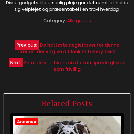
Disse gadgets til personlig pleje gør det nemt at holde
sig velplejet og præsentabel i en travl hverdag.
Category:
Alle guides
Indlægsnavigation
Previous:
De hotteste neglefarver for denne
sæson, der vil give dit look et trendy twist
Next:
Fem idéer til hvordan du kan sprede glæde
som frivillig
Related Posts
Annonce