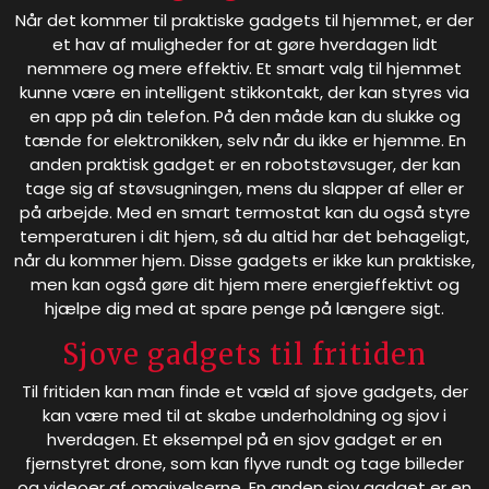
Når det kommer til praktiske gadgets til hjemmet, er der
et hav af muligheder for at gøre hverdagen lidt
nemmere og mere effektiv. Et smart valg til hjemmet
kunne være en intelligent stikkontakt, der kan styres via
en app på din telefon. På den måde kan du slukke og
tænde for elektronikken, selv når du ikke er hjemme. En
anden praktisk gadget er en robotstøvsuger, der kan
tage sig af støvsugningen, mens du slapper af eller er
på arbejde. Med en smart termostat kan du også styre
temperaturen i dit hjem, så du altid har det behageligt,
når du kommer hjem. Disse gadgets er ikke kun praktiske,
men kan også gøre dit hjem mere energieffektivt og
hjælpe dig med at spare penge på længere sigt.
Sjove gadgets til fritiden
Til fritiden kan man finde et væld af sjove gadgets, der
kan være med til at skabe underholdning og sjov i
hverdagen. Et eksempel på en sjov gadget er en
fjernstyret drone, som kan flyve rundt og tage billeder
og videoer af omgivelserne. En anden sjov gadget er en