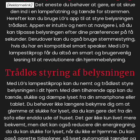
Det eneste du behøver at gøre, er at skrue
den ind i en lampefatning og tænde for strømmen.
Herefter kan du bruge LG’s app til at styre belysningen
trådløst. Appen er intuitiv og nem at navigere i, så du
kan tilpasse belysningen efter dine præferencer på få
sekunder. Derudover kan du også bruge stemmestyring,
hvis du har en kompatibel smart speaker. Med LG’s
lampestikprop får du altså en smart og brugervenlig
løsning til at revolutionere din hjemmebelysning.
Trådløs styring af belysningen
Med LG’s lampestikprop kan du nemt og trådløst styre
belysningen i dit hjem. Med den tilhørende app kan du
tænde, slukke og dæmpe lyset fra din smartphone eller
tablet. Du behøver ikke længere bekymre dig om at
glemme at slukke for lyset, da du kan gøre det fra din
sofa eller endda ude af huset. Det gør ikke kun livet mere
bekvemt, men det kan også reducere din energiregning,
da du kan slukke for lyset, når du ikke er hjemme. Du kan
også oprette tidsplaner, så lyset automatisk tænder og