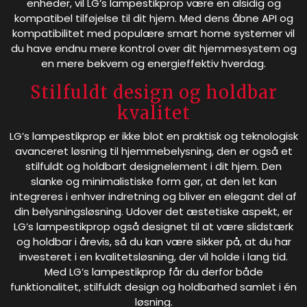
enheder, vil LG’s lampestikprop være en alsidig og
kompatibel tilføjelse til dit hjem. Med dens åbne API og
kompatibilitet med populære smart home systemer vil
du have endnu mere kontrol over dit hjemmesystem og
en mere bekvem og energieffektiv hverdag.
Stilfuldt design og holdbar
kvalitet
LG’s lampestikprop er ikke blot en praktisk og teknologisk
avanceret løsning til hjemmebelysning, den er også et
stilfuldt og holdbart designelement i dit hjem. Den
slanke og minimalistiske form gør, at den let kan
integreres i enhver indretning og bliver en elegant del af
din belysningsløsning. Udover det æstetiske aspekt, er
LG’s lampestikprop også designet til at være slidstærk
og holdbar i årevis, så du kan være sikker på, at du har
investeret i en kvalitetsløsning, der vil holde i lang tid.
Med LG’s lampestikprop får du derfor både
funktionalitet, stilfuldt design og holdbarhed samlet i én
løsning.