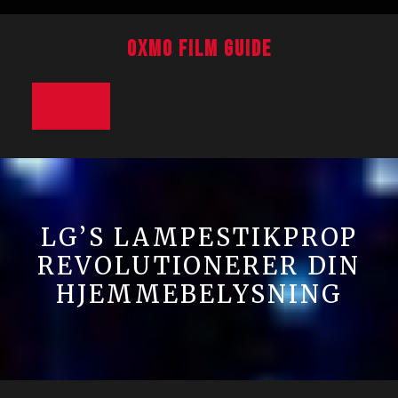
Skip
to
Oxmo Film Guide
content
Open
Button
LG’S LAMPESTIKPROP
REVOLUTIONERER DIN
HJEMMEBELYSNING