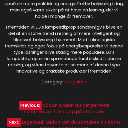
opnå en mere praktisk og energieffektiv belysning i dag,
men også være sikker på at have en løsning, der vil
holde i mange år fremover.
I fremtiden vil LG’s lampestikprop sandsynligvis blive en
del af en større trend i retning af mere intelligent og
tilpasset belysning i hjemmet. Med teknologiske
fremskridt og øget fokus på energibesparelse vil denne
type løsninger blive stadig mere populære. LG’s
lampestikprop er en spændende første skridt i denne
retning, og vi kan forvente at se mere af denne type
innovative og praktiske produkter i fremtiden.
Category:
Alle guides
Indlægsnavigation
Previous:
Sådan skaber du det perfekte
sommersæt til en dag på stranden
Next:
Legemad: Sådan kan du stimulere dit barns