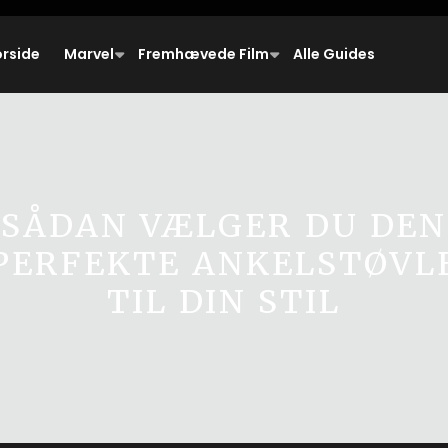
orside
Marvel
Fremhævede Film
Alle Guides
SÅDAN VÆLGER DU DEN
PERFEKTE ANKELSTØVL
TIL DIN STIL