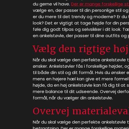
du gerne vil have.
Der er mange forskellige sti
vælge en, der passer til din personlige stil og 
er du mere til det trendy og moderne? Er du 
look? Det er vigtigt at tage højde for din pers
føle dig godt tilpas og selvsikker i dit look
en ankelstøvle, der passer til dine outfits og p
Vælg den rigtige hø
Når du skal vælge den perfekte ankelstøvle til
ønsker. Ankelstøvler fås i forskellige højder, 
til både din stil og dit formål. Hvis du ønske
mens en højere hæl kan give et mere formelt
højde, da en høj ankelstøvle kan få dig til a
mere balance til dit udseende. Overvej derfor 
formål, når du vælger din ankelstøvle.
Overvej materialeva
Når du skal vælge den perfekte ankelstøvle til 
betragtning. Der er mange forskellige materi