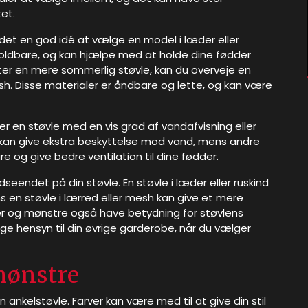
et.
er det en god idé at vælge en model i læder eller
holdbare, og kan hjælpe med at holde dine fødder
efter en mere sommerlig støvle, kan du overveje en
sh. Disse materialer er åndbare og lette, og kan være
r en støvle med en vis grad af vandafvisning eller
kan give ekstra beskyttelse mod vand, mens andre
og give bedre ventilation til dine fødder.
eendet på din støvle. En støvle i læder eller ruskind
ns en støvle i lærred eller mesh kan give et mere
er og mønstre også have betydning for støvlens
e hensyn til din øvrige garderobe, når du vælger
mønstre
ankelstøvle. Farver kan være med til at give din stil