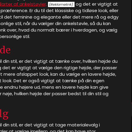
larter af ankelstøvler,
og det er vigtigt at
præference. Er du til det klassiske og tidløse look, eller
til det feminine og elegante eller det mere rå og edgy
onlige stil, når du vælger din ankelstøvle, så du kan
. Tænk over, hvad du normalt bærer i hverdagen, og vælg
ersonlige stil.
jde
 din stil, er det vigtigt at tænke over, hvilken højde du
og det er vigtigt at vælge den rigtige højde, der passer
r et mere afslappet look, kan du vælge en lavere højde,
 look. Det er også vigtigt at tænke på din egen
t se endnu højere ud, mens en lavere højde kan give
nøje, hvilken højde der passer bedst til din stil og
lg
din stil, er det vigtigt at tage materialevalg i
aler at vælge imellem, og det kan have stor