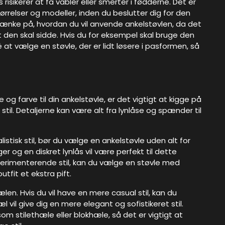
s risikerer at få vabler eller smerter i fødderne. Det er
tørrelser og modeller, inden du beslutter dig for den
 tænke på, hvordan du vil anvende ankelstøvlen, da det
st den skal sidde. Hvis du for eksempel skal bruge den
é at vælge en støvle, der er lidt løsere i pasformen, så
 og farve til din ankelstøvle, er det vigtigt at kigge på
 stil. Detaljerne kan være alt fra lynlåse og spænder til
istisk stil, bør du vælge en ankelstøvle uden alt for
r og en diskret lynlås vil være perfekt til dette
perimenterende stil, kan du vælge en støvle med
tfit et ekstra pift.
ælen. Hvis du vil have en mere casual stil, kan du
 vil give dig en mere elegant og sofistikeret stil.
om stilethæle eller blokhæle, så det er vigtigt at