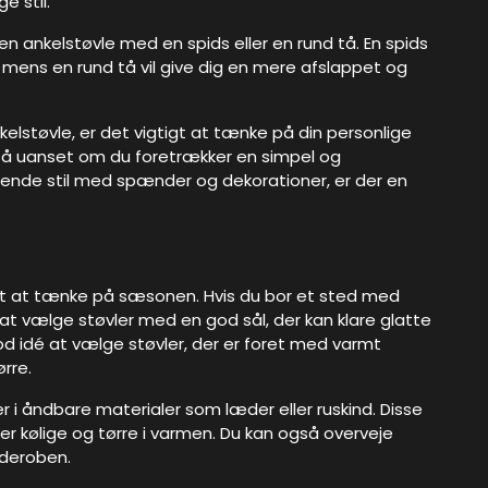
e stil.
en ankelstøvle med en spids eller en rund tå. En spids
l, mens en rund tå vil give dig en mere afslappet og
nkelstøvle, er det vigtigt at tænke på din personlige
it. Så uanset om du foretrækker en simpel og
erende stil med spænder og dekorationer, er der en
tigt at tænke på sæsonen. Hvis du bor et sted med
t at vælge støvler med en god sål, der kan klare glatte
od idé at vælge støvler, der er foret med varmt
rre.
 i åndbare materialer som læder eller ruskind. Disse
er kølige og tørre i varmen. Du kan også overveje
rderoben.