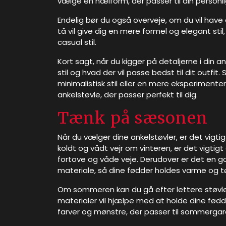
vælge en hælform, der passer til din personlig
Endelig bør du også overveje, om du vil have 
tå vil give dig en mere formel og elegant sti
casual stil.
Kort sagt, når du kigger på detaljerne i din a
stil og hvad der vil passe bedst til dit outf
minimalistisk stil eller en mere eksperiment
ankelstøvle, der passer perfekt til dig.
Tænk på sæsonen
Når du vælger dine ankelstøvler, er det vig
koldt og vådt vejr om vinteren, er det vigtig
fortove og våde veje. Derudover er det en g
materiale, så dine fødder holdes varme og tø
Om sommeren kan du gå efter lettere støvler
materialer vil hjælpe med at holde dine fødd
farver og mønstre, der passer til sommerga