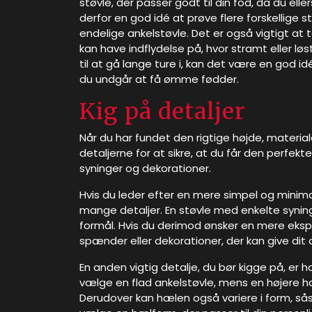
støvle, der passer godt til din fod, da du eller
derfor en god idé at prøve flere forskellige s
endelige ankelstøvle. Det er også vigtigt at
kan have indflydelse på, hvor stramt eller lø
til at gå lange ture i, kan det være en god id
du undgår at få ømme fødder.
Kig på detaljer
Når du har fundet den rigtige højde, materiale
detaljerne for at sikre, at du får den perfekte
syninger og dekorationer.
Hvis du leder efter en mere simpel og minimal
mange detaljer. En støvle med enkelte syninge
formål. Hvis du derimod ønsker en mere eks
spænder eller dekorationer, der kan give dit ou
En anden vigtig detalje, du bør kigge på, er h
vælge en flad ankelstøvle, mens en højere hæl
Derudover kan hælen også variere i form, sås