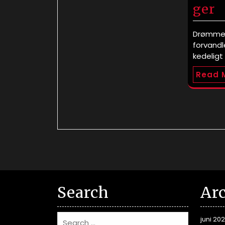
ger
Drømmer
forvandle
kedeligt
Read 
Search
Ar
juni 20