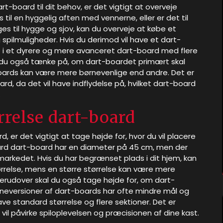
t-board til dit behov, er det vigtigt at overveje
til en hyggelig aften med vennerne, eller er det til
es til hygge og sjov, kan du overveje at købe et
spilmuligheder. Hvis du derimod vil have et dart-
ere i et dyrere og mere avanceret dart-board med flere
l du også tænke på, om dart-boardet primært skal
boards kan være mere børnevenlige end andre. Det er
rd, da det vil have indflydelse på, hvilket dart-board
.
rrelse dart-board
, er det vigtigt at tage højde for, hvor du vil placere
ndard dart-board har en diameter på 45 cm, men der
 markedet. Hvis du har begrænset plads i dit hjem, kan
rrelse, mens en større størrelse kan være mere
 Derudover skal du også tage højde for, om dart-
ørneversioner af dart-boards har ofte mindre mål og
ve standard størrelse og flere sektioner. Det er
 vil påvirke spiloplevelsen og præcisionen af dine kast.