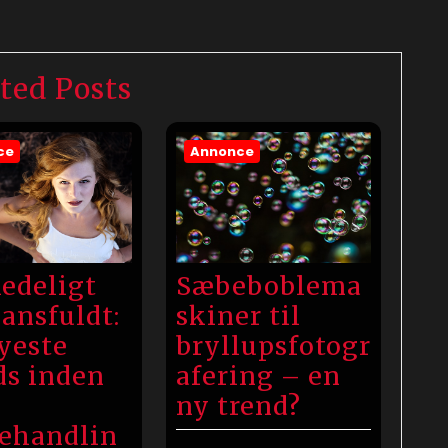
ted Posts
ce
Annonce
kedeligt
Sæbeboblema
lansfuldt:
skiner til
yeste
bryllupsfotogr
ds inden
afering – en
ny trend?
ehandlin