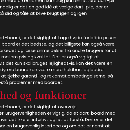
 være mere præcis, men samtidig kan en lettere dart-pil
 Endelig er det en god idé at vælge dart-pile, der er
 slid og tåle at blive brugt igen og igen.
rt-board, er det vigtigt at tage højde for både prisen
ste board er det bedste, og det billigste kan også være
 markedet og læse anmeldelser fra andre brugere for at
mellem pris og kvalitet. Det er også vigtigt at
is det kun skal bruges lejlighedsvis, kan det være en
t dyrere board kan være mere holdbart og bedre
é at tjekke garanti- og reklamationsbetingelserne, så
 opstå problemer med boardet.
ghed og funktioner
rt-board, er det vigtigt at overveje
er. Brugervenligheden er vigtig, da et dart-board med
 det ikke er intuitivt og let at forstå. Derfor er det
ar en brugervenlig interface og om det er nemt at