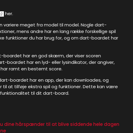
her.
n variere meget fra model til model. Nogle dart-
oner, mens andre har en lang række forskellige spil
ilke funktioner du har brug for, og om dart-boardet har
rt-boardet har en god skærm, der viser scoren
rt-boardet har en lyd- eller lysindikator, der angiver,
ller har ramt en bestemt score.
 dart-boardet har en app, der kan downloades, og
til at tilføje ekstra spil og funktioner. Dette kan være
 funktionalitet til dit dart-board.
u dine hårspænder til at blive siddende hele dagen
rne