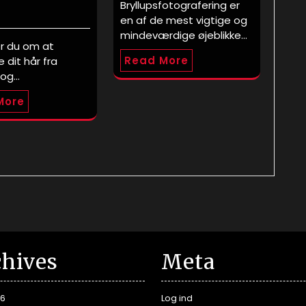
Bryllupsfotografering er
en af de mest vigtige og
mindeværdige øjeblikke…
 du om at
Read More
 dit hår fra
 og…
More
chives
Meta
26
Log ind