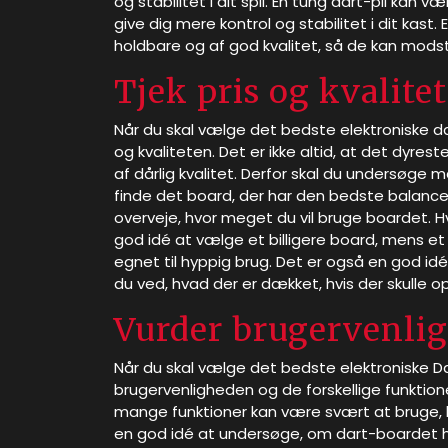
og stabilitet i dit spil. En tung dart-pil kan
give dig mere kontrol og stabilitet i dit kast.
holdbare og af god kvalitet, så de kan modstå
Tjek pris og kvalitet
Når du skal vælge det bedste elektroniske da
og kvaliteten. Det er ikke altid, at det dyre
af dårlig kvalitet. Derfor skal du undersøge
finde det board, der har den bedste balance 
overveje, hvor meget du vil bruge boardet. Hv
god idé at vælge et billigere board, mens e
egnet til hyppig brug. Det er også en god id
du ved, hvad der er dækket, hvis der skulle
Vurder brugervenli
Når du skal vælge det bedste elektroniske Da
brugervenligheden og de forskellige funktion
mange funktioner kan være svært at bruge, hvis
en god idé at undersøge, om dart-boardet h