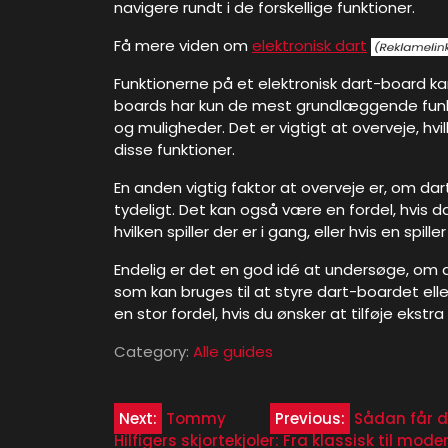
navigere rundt i de forskellige funktioner.
Få mere viden om
elektronisk dart
Funktionerne på et elektronisk dart-board ka
boards har kun de mest grundlæggende funkti
og muligheder. Det er vigtigt at overveje, hv
disse funktioner.
En anden vigtig faktor at overveje er, om da
tydeligt. Det kan også være en fordel, hvis da
hvilken spiller der er i gang, eller hvis en spi
Endelig er det en god idé at undersøge, om
som kan bruges til at styre dart-boardet eller 
en stor fordel, hvis du ønsker at tilføje ekstra
Category:
Alle guides
Indlægsnavigation
Next:
Tommy
Previous:
Sådan får d
Hilfigers skjortekjoler: Fra klassisk til mode