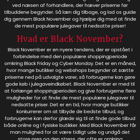
ved næsen af forhandlere, der hæver priserne før
tilbuddene begynder. Så læn dig tilbage, og lad os guide
dig gennem Black November og hjælpe dig med at finde
de mest populære julegaver til nedsatte priser!
Hvad er Black November?
Black November er en nyere tendens, der er opstået i
forbindelse med den populære shoppingperiode
omkring Black Friday og Cyber Monday. Det er en måned,
hvor mange butikker og webshops begynder at sætte
priserne ned på udvalgte varer, så forbrugerne kan gøre
gode køb i julegaveindkøbet. Black November er med til
at forlænge shoppingperioden og give forbrugerne flere
muligheder for at finde de mest populære julegaver til
nedsatte priser. Det er en tid, hvor mange butikker
konkurrerer om at tilbyde de bedste tilbud, og
forbrugerne kan derfor glæde sig til at finde gode tilbud
både online og i fysiske butikker. Med Black November får
man mulighed for at være tidligt ude og undgå det
store pres og den stress, der ofte er omkring