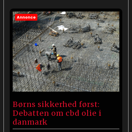
Annonce
Børns sikkerhed først:
Debatten om cbd olie i
danmark