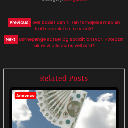
Indlægsnavigation
Previous:
Gør badetiden til ren fornøjelse med en
frottebadekåbe fra vidaXL
Next:
Børnepenge satser og socialt ansvar: Hvordan
sikrer vi alle børns velfærd?
Related Posts
Annonce