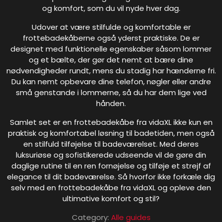
og komfort, som du vil nyde hver dag.
Udover at være stilfulde og komfortable er
frottebadekåberne også yderst praktiske. De er
designet med funktionelle egenskaber såsom lommer
og et bælte, der gør det nemt at bære dine
nødvendigheder rundt, mens du stadig har hænderne fri.
Du kan nemt opbevare dine telefon, nøgler eller andre
små genstande i lommerne, så du har dem lige ved
hånden.
Samlet set er en frottebadekåbe fra vidaXL ikke kun en
praktisk og komfortabel løsning til badetiden, men også
en stilfuld tilføjelse til badeværelset. Med deres
luksuriøse og sofistikerede udseende vil de gøre din
daglige rutine til en ren fornøjelse og tilføje et strejf af
elegance til dit badeværelse. Så hvorfor ikke forkæle dig
selv med en frottebadekåbe fra vidaXL og opleve den
ultimative komfort og stil?
Category:
Alle guides