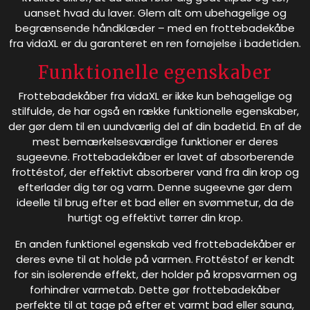
uanset hvad du laver. Glem alt om ubehagelige og
begrænsende håndklæder – med en frottebadekåbe
fra vidaXL er du garanteret en ren fornøjelse i badetiden.
Funktionelle egenskaber
Frottebadekåber fra vidaXL er ikke kun behagelige og
stilfulde, de har også en række funktionelle egenskaber,
der gør dem til en uundværlig del af din badetid. En af de
mest bemærkelsesværdige funktioner er deres
sugeevne. Frottebadekåber er lavet af absorberende
frottéstof, der effektivt absorberer vand fra din krop og
efterlader dig tør og varm. Denne sugeevne gør dem
ideelle til brug efter et bad eller en svømmetur, da de
hurtigt og effektivt tørrer din krop.
En anden funktionel egenskab ved frottebadekåber er
deres evne til at holde på varmen. Frottéstof er kendt
for sin isolerende effekt, der holder på kropsvarmen og
forhindrer varmetab. Dette gør frottebadekåber
perfekte til at tage på efter et varmt bad eller sauna,