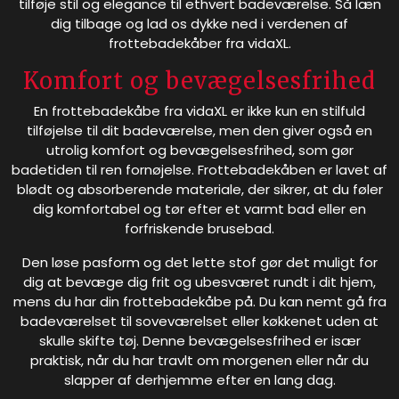
tilføje stil og elegance til ethvert badeværelse. Så læn
dig tilbage og lad os dykke ned i verdenen af
frottebadekåber fra vidaXL.
Komfort og bevægelsesfrihed
En frottebadekåbe fra vidaXL er ikke kun en stilfuld
tilføjelse til dit badeværelse, men den giver også en
utrolig komfort og bevægelsesfrihed, som gør
badetiden til ren fornøjelse. Frottebadekåben er lavet af
blødt og absorberende materiale, der sikrer, at du føler
dig komfortabel og tør efter et varmt bad eller en
forfriskende brusebad.
Den løse pasform og det lette stof gør det muligt for
dig at bevæge dig frit og ubesværet rundt i dit hjem,
mens du har din frottebadekåbe på. Du kan nemt gå fra
badeværelset til soveværelset eller køkkenet uden at
skulle skifte tøj. Denne bevægelsesfrihed er især
praktisk, når du har travlt om morgenen eller når du
slapper af derhjemme efter en lang dag.