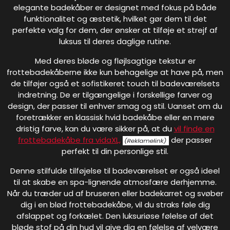
elegante badekåber er designet med fokus på både
funktionalitet og æstetik, hvilket gør dem til det
perfekte valg for dem, der ønsker at tilføje et strejf af
luksus til deres daglige rutine.
Med deres bløde og fløjlsagtige tekstur er
frottebadekåberne ikke kun behagelige at have på, men
de tilføjer også et sofistikeret touch til badeværelsets
indretning. De er tilgængelige i forskellige farver og
design, der passer til enhver smag og stil. Uanset om du
foretrækker en klassisk hvid badekåbe eller en mere
dristig farve, kan du være sikker på, at du
vil finde en
frottebadekåbe fra vidaXL,
der passer
perfekt til din personlige stil.
Denne stilfulde tilføjelse til badeværelset er også ideel
til at skabe en spa-lignende atmosfære derhjemme.
Når du træder ud af bruseren eller badekarret og svøber
dig i en blød frottebadekåbe, vil du straks føle dig
afslappet og forkælet. Den luksuriøse følelse af det
bløde stof på din hud vil give dig en følelse af velvære