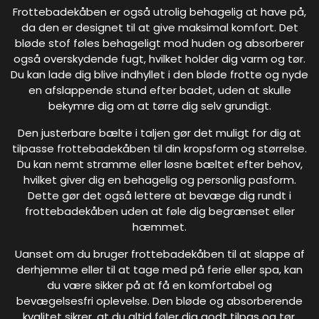
Frottebadekåben er også utrolig behagelig at have på,
da den er designet til at give maksimal komfort. Det
bløde stof føles behageligt mod huden og absorberer
også overskydende fugt, hvilket holder dig varm og tør.
Du kan lade dig blive indhyllet i den bløde frotte og nyde
en afslappende stund efter badet, uden at skulle
bekymre dig om at tørre dig selv grundigt.
Den justerbare bælte i taljen gør det muligt for dig at
tilpasse frottebadekåben til din kropsform og størrelse.
Du kan nemt stramme eller løsne bæltet efter behov,
hvilket giver dig en behagelig og personlig pasform.
Dette gør det også lettere at bevæge dig rundt i
frottebadekåben uden at føle dig begrænset eller
hæmmet.
Uanset om du bruger frottebadekåben til at slappe af
derhjemme eller til at tage med på ferie eller spa, kan
du være sikker på at få en komfortabel og
bevægelsesfri oplevelse. Den bløde og absorberende
kvalitet sikrer, at du altid føler dig godt tilpas og tør,