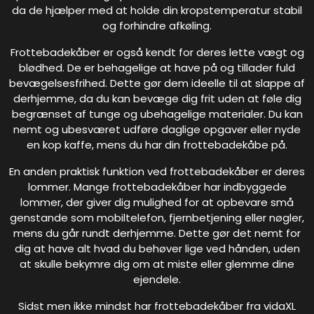
da de hjælper med at holde din kropstemperatur stabil
og forhindre afkøling.
Frottebadekåber er også kendt for deres lette vægt og
blødhed. De er behagelige at have på og tillader fuld
bevægelsesfrihed. Dette gør dem ideelle til at slappe af
derhjemme, da du kan bevæge dig frit uden at føle dig
begrænset af tunge og ubehagelige materialer. Du kan
nemt og ubesværet udføre daglige opgaver eller nyde
en kop kaffe, mens du har din frottebadekåbe på.
En anden praktisk funktion ved frottebadekåber er deres
lommer. Mange frottebadekåber har indbyggede
lommer, der giver dig mulighed for at opbevare små
genstande som mobiltelefon, fjernbetjening eller nøgler,
mens du går rundt derhjemme. Dette gør det nemt for
dig at have alt hvad du behøver lige ved hånden, uden
at skulle bekymre dig om at miste eller glemme dine
ejendele.
Sidst men ikke mindst har frottebadekåber fra vidaXL