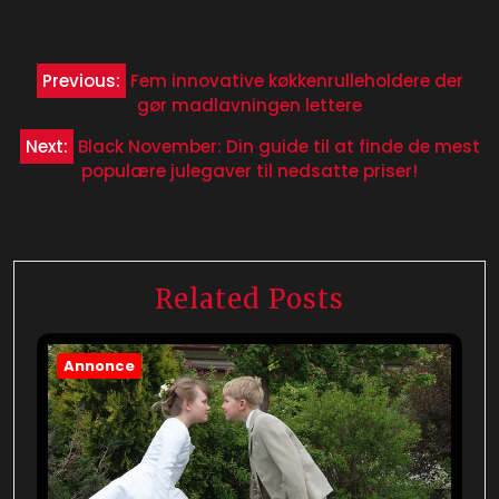
Indlægsnavigation
Previous:
Fem innovative køkkenrulleholdere der
gør madlavningen lettere
Next:
Black November: Din guide til at finde de mest
populære julegaver til nedsatte priser!
Related Posts
Annonce