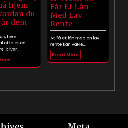
små hjem
Får Et Lån
vordan du
Med Lav
år dem
Rente
den, hvor
At få et lån med en lav
al ofte er en
rente kan være…
e, bliver…
Read More
More
chives
Meta