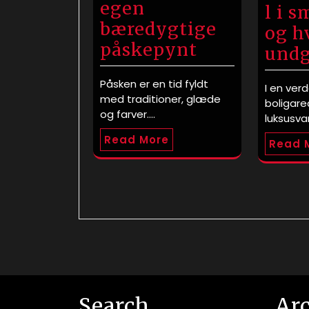
egen
l i 
bæredygtige
og h
påskepynt
undg
Påsken er en tid fyldt
I en ver
med traditioner, glæde
boligare
og farver.…
luksusvar
Read More
Read 
Search
Ar