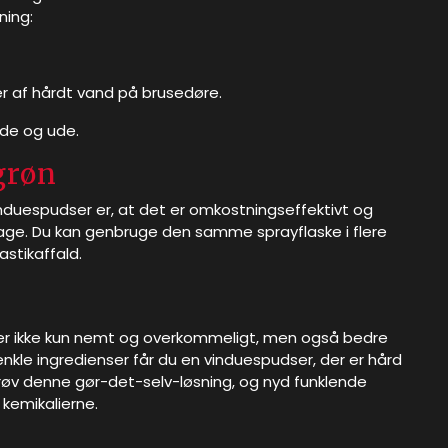
ning:
r af hårdt vand på brusedøre.
inde og ude.
grøn
induespudser er, at det er omkostningseffektivt og
age. Du kan genbruge den samme sprayflaske i flere
stikaffald.
er ikke kun nemt og overkommeligt, men også bedre
 enkle ingredienser får du en vinduespudser, der er hård
øv denne gør-det-selv-løsning, og nyd funklende
​kemikalierne.