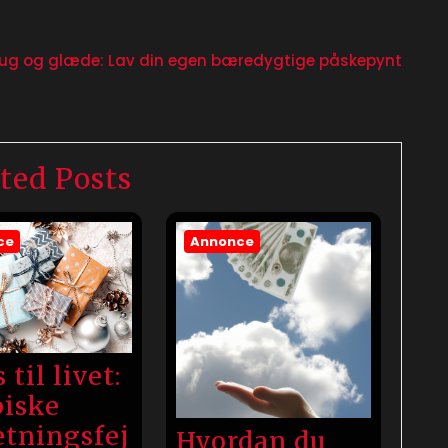
ug og glæde: Lav din egen bæredygtige påskepynt
ted Posts
ce
Annonce
 til livet:
piske
etningsfej
Hvordan du