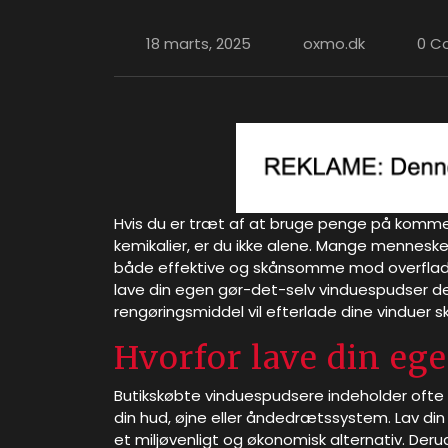
18 marts, 2025
oxmo.dk
0 C
Hvis du er træt af at bruge penge på kommer
kemikalier, er du ikke alene. Mange menneske
både effektive og skånsomme mod overflader. 
lave din egen gør-det-selv vinduespudser 
rengøringsmiddel vil efterlade dine vinduer sk
Hvorfor lave din eg
Butikskøbte vinduespudsere indeholder ofte a
din hud, øjne eller åndedrætssystem. Lav di
et miljøvenligt og økonomisk alternativ. Deru