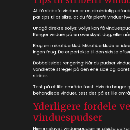
Tips til stribefri Win
At få stribefri vinduer er en almindelig udfo
par tips til at sikre, at du får pletfri vinduer h
Undgå direkte sollys: Sollys kan få vinduespuds
Rengør vinduer på en overskyet dag, eller når
Brug en mikrofiberklud: Mikrofiberklude er ide
ingen fnug. De er perfekte til den sidste aftør
Dobbeltsidet rengøring: Når du pudser vindue
vandrette streger på den ene side og lodrett
striber.
Test på et lille område først: Hvis du bruge
behandlede vinduer, test det på et lille områd
Yderligere fordele 
vinduespudser
Hjemmelavet vinduespudser er alsidig og kan