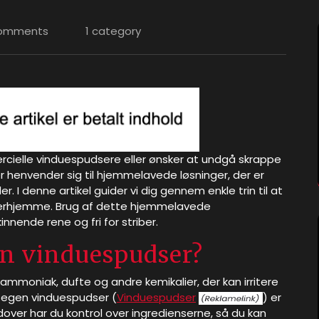
omments
1 category
cielle vinduespudsere eller ønsker at undgå skrappe
r henvender sig til hjemmelavede løsninger, der er
I denne artikel guider vi dig gennem enkle trin til at
derhjemme. Brug af dette hjemmelavede
innende rene og fri for striber.
en vinduespudser?
mmoniak, dufte og andre kemikalier, der kan irritere
n egen vinduespudser (
Vinduespudser
) er
dover har du kontrol over ingredienserne, så du kan