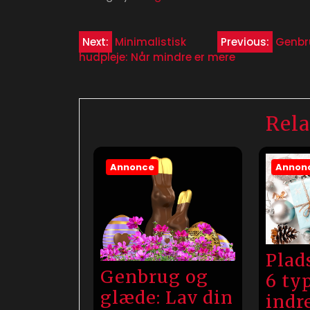
Indlægsnavigation
Next:
Minimalistisk
Previous:
Genbr
hudpleje: Når mindre er mere
Rela
Annonce
Annon
Plads
Genbrug og
6 ty
glæde: Lav din
indr