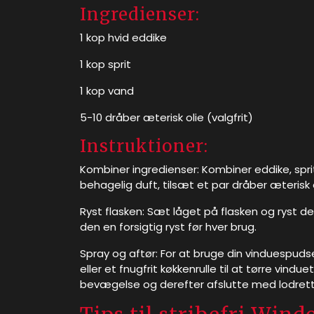
Ingredienser:
1 kop hvid eddike
1 kop sprit
1 kop vand
5-10 dråber æterisk olie (valgfrit)
Instruktioner:
Kombiner ingredienser: Kombiner eddike, sprit
behagelig duft, tilsæt et par dråber æterisk o
Ryst flasken: Sæt låget på flasken og ryst den
den en forsigtig ryst før hver brug.
Spray og aftør: For at bruge din vinduespudse
eller et fnugfrit køkkenrulle til at tørre vindu
bevægelse og derefter afslutte med lodrett