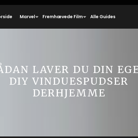
orside
Marvel
Fremhævede Film
Alle Guides
ÅDAN LAVER DU DIN EG
DIY VINDUESPUDSER
DERHJEMME