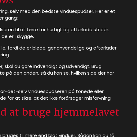
dows
rdring, selv med den bedste vinduespudser. Her er et
ver gang:
eren til at tørre for hurtigt og efterlade striber.
 de er i skygge.
elle, fordi de er bløde, genanvendelige og efterlader
ring.
r, skal du gøre indvendigt og udvendigt. Brug
e på den anden, så du kan se, hvilken side der har
r gør-det-selv vinduespudseren på tonede eller
e for at sikre, at det ikke forårsager misfarvning.
ved at bruge hjemmelavet
 bruges til mere end blot vinduer. Sådan kan du få